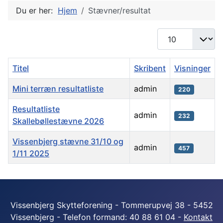
Du er her:
Hjem
Stævner/resultat
Vis #
Titel
Skribent
Visninger
Mini terræn resultatliste
admin
220
Resultatliste
admin
232
Skallebøllestævne 2026
Vissenbjerg stævne 31/10 og
admin
457
1/11 2025
Artikler
Vissenbjerg Skytteforening - Tommerupvej 38 - 5452
Vissenbjerg - Telefon formand: 40 88 61 04 -
Kontakt